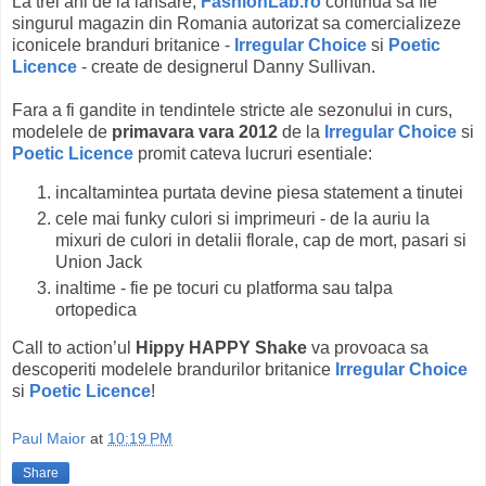
La trei ani de la lansare,
FashionLab.ro
continua sa fie
singurul magazin din Romania autorizat sa comercializeze
iconicele branduri britanice -
Irregular Choice
si
Poetic
Licence
- create de designerul Danny Sullivan.
Fara a fi gandite in tendintele stricte ale sezonului in curs,
modelele de
primavara vara 2012
de la
Irregular Choice
si
Poetic Licence
promit cateva lucruri esentiale:
incaltamintea purtata devine piesa statement a tinutei
cele mai funky culori si imprimeuri - de la auriu la
mixuri de culori in detalii florale, cap de mort, pasari si
Union Jack
inaltime - fie pe tocuri cu platforma sau talpa
ortopedica
Call to action’ul
Hippy HAPPY Shake
va provoaca sa
descoperiti modelele brandurilor britanice
Irregular Choice
si
Poetic Licence
!
Paul Maior
at
10:19 PM
Share