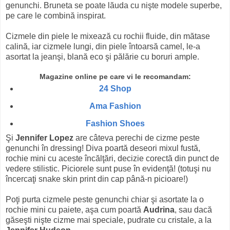
genunchi. Bruneta se poate lăuda cu nişte modele superbe,
pe care le combină inspirat.
Cizmele din piele le mixează cu rochii fluide, din mătase
calină, iar cizmele lungi, din piele întoarsă camel, le-a
asortat la jeanşi, blană eco şi pălărie cu boruri ample.
Magazine online pe care vi le recomandam:
24 Shop
Ama Fashion
Fashion Shoes
Şi
Jennifer Lopez
are câteva perechi de cizme peste
genunchi în dressing! Diva poartă deseori mixul fustă,
rochie mini cu aceste încălţări, decizie corectă din punct de
vedere stilistic. Piciorele sunt puse în evidenţă! (totuşi nu
încercaţi snake skin print din cap până-n picioare!)
Poţi purta cizmele peste genunchi chiar şi asortate la o
rochie mini cu paiete, aşa cum poartă
Audrina
, sau dacă
găseşti nişte cizme mai speciale, pudrate cu cristale, a la