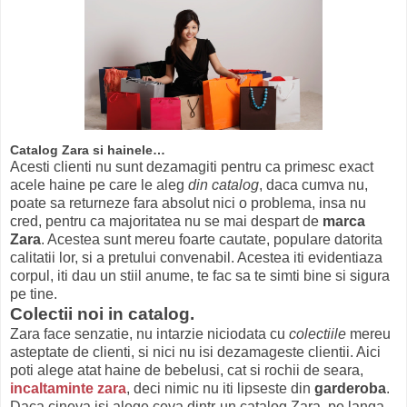
Catalog Zara si hainele…
Acesti clienti nu sunt dezamagiti pentru ca primesc exact
acele haine pe care le aleg
din catalog
, daca cumva nu,
poate sa returneze fara absolut nici o problema, insa nu
cred, pentru ca majoritatea nu se mai despart de
marca
Zara
. Acestea sunt mereu foarte cautate, populare datorita
calitatii lor, si a pretului convenabil. Acestea iti evidentiaza
corpul, iti dau un stiil anume, te fac sa te simti bine si sigura
pe tine.
Colectii noi in catalog.
Zara face senzatie, nu intarzie niciodata cu
colectiile
mereu
asteptate de clienti, si nici nu isi dezamageste clientii. Aici
poti alege atat haine de bebelusi, cat si rochii de seara,
incaltaminte zara
, deci nimic nu iti lipseste din
garderoba
.
Daca cineva isi alege ceva dintr-un catalog Zara ,pe langa