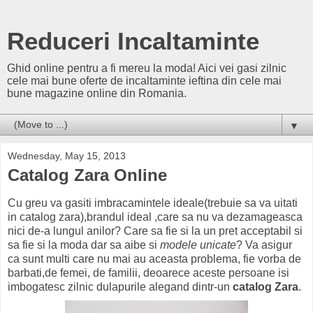
Reduceri Incaltaminte
Ghid online pentru a fi mereu la moda! Aici vei gasi zilnic
cele mai bune oferte de incaltaminte ieftina din cele mai
bune magazine online din Romania.
▼
Wednesday, May 15, 2013
Catalog Zara Online
Cu greu va gasiti imbracamintele ideale(trebuie sa va uitati
in catalog zara),brandul ideal ,care sa nu va dezamageasca
nici de-a lungul anilor? Care sa fie si la un pret acceptabil si
sa fie si la moda dar sa aibe si
modele unicate
? Va asigur
ca sunt multi care nu mai au aceasta problema, fie vorba de
barbati,de femei, de familii, deoarece aceste persoane isi
imbogatesc zilnic dulapurile alegand dintr-un
catalog Zara
.